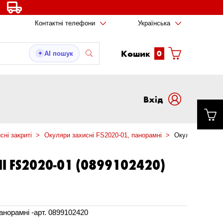
Контактні телефони
Українська
Кошик
0
AI пошук
✦
Вxід
сні закриті
Окуляри захисні FS2020-01, панорамні
Окуляри захисн
І FS2020-01 (0899102420)
анорамні -арт. 0899102420