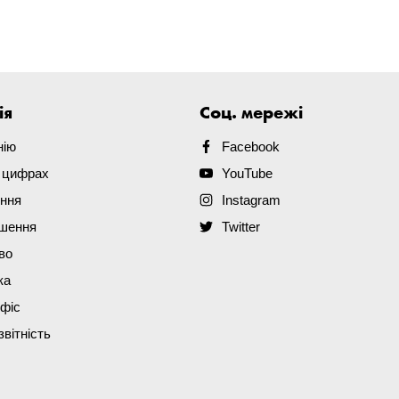
ія
Соц. мережі
нію
Facebook
в цифрах
YouTube
ення
Instagram
ішення
Twitter
во
ка
офіс
звітність