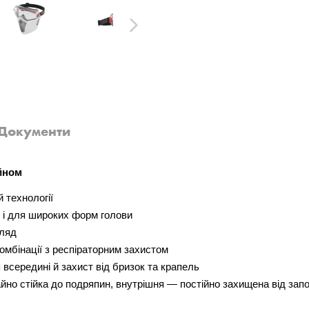
Next
Документи
айном
 технології
к і для широких форм голови
гляд
омбінації з респіраторним захистом
всередині й захист від бризок та крапель
йно стійка до подряпин, внутрішня — постійно захищена від запо