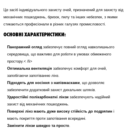
Це засіб індивідуального захисту очей, призначений для захисту від
механічних пошкоджень, бризок, пилу та інших небезпек, з якими
стикаються професіонали в різних галузях промисловості.
ОСНОВНІ ХАРАКТЕРИСТИКИ:
Панорамний огляд
забезпечує повний огляд навколишнього
середовища, що важливо для роботи в умовах обмеженого
простору.< /li>
Оптимальна вентиляція
забезпечує комфорт для очей,
запобігаючи запотіванню лінз.
Підходять для носіння з напівмасками
, що дозволяє
забезпечити додатковий захист дихальних шляхів.
Ударостійкі полікарбонатні лінзи
забезпечують надійний
захист від механічних пошкоджень.
Поверхні лінз мають дуже високу стійкість до подряпин
і
мають покриття проти запотівання всередині.
Замінити лінзи швидко та просто
.