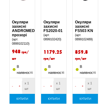
Окуляри
Окуляри
Окуляри
захисні
захисні
захисні
ANDROMEDA,
FS2020-01
FS503 KN
прозорі
(арт.
(арт.
(арт.
0899102420)
0899102489)
0899102110)
948
1179.25
859.8
грн/
шт
грн/шт
грн/шт
В
В
В
наявності
наявності
наявності
х 1
х 1
х 1
-
+
-
+
-
+
шт
шт
шт
КУПИТИ
КУПИТИ
КУПИТИ