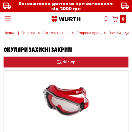
Безкоштовна доставка при замовленні
від 2000 грн
0
Назад
Головна
Каталог товарів
Охорона праці
Засоби індиві
ОКУЛЯРИ ЗАХИСНІ ЗАКРИТІ
Фільтр