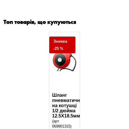
Топ товарів, що купуються
Знижка
-25 %
Шланг
пневматичний
на котушці
1/2 дюйма
12.5X18.5мм
(арт.
069901315)