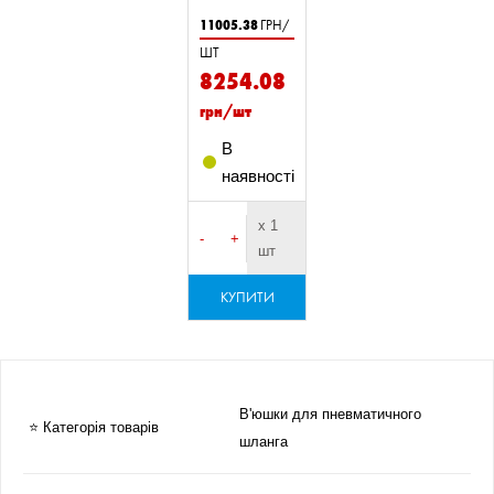
11005.38
ГРН/
ШТ
8254.08
грн/шт
В
наявності
х 1
-
+
шт
КУПИТИ
В'юшки для пневматичного
⭐ Категорія товарів
шланга