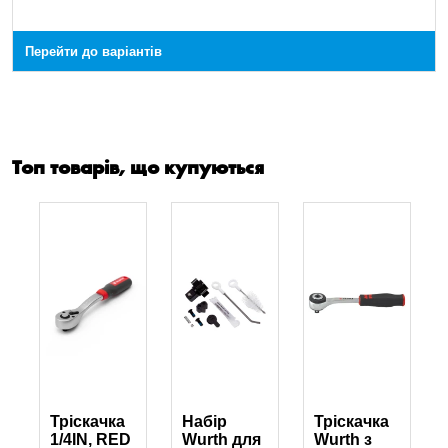
Перейти до варіантів
Топ товарів, що купуються
Тріскачка
Набір
Тріскачка
1/4IN, RED
Wurth для
Wurth з