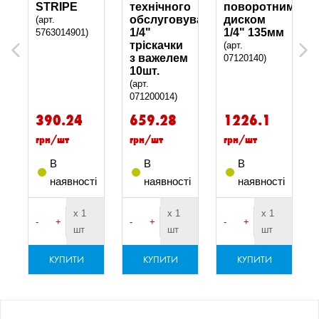
STRIPE
технічного
поворотним
обслуговування
диском
(арт.
1/4"
1/4" 135мм
5763014901)
тріскачки
(арт.
Previous
Next
з важелем
07120140)
10шт.
(арт.
071200014)
390.24
659.28
1226.1
грн/шт
грн/шт
грн/шт
В
В
В
і
наявності
наявності
наявності
х 1
х 1
х 1
-
+
-
+
-
+
шт
шт
шт
КУПИТИ
КУПИТИ
КУПИТИ