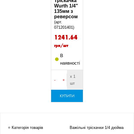
Тріскачка
Wurth 1/4"
135мм з
реверсом
(арт.
071201401)
1241.64
грн/шт
В
наявності
х 1
-
+
шт
КУПИТИ
⭐ Категорія товарів
Важільні тріскачки 1/4 дюйма