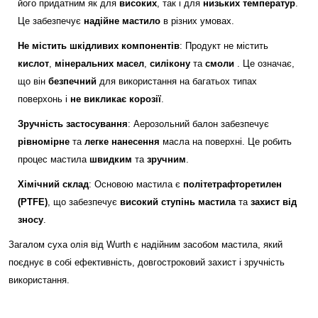
його придатним як для
високих
, так і для
низьких температур
.
Це забезпечує
надійне мастило
в різних умовах.
Не містить шкідливих компонентів
: Продукт не містить
кислот
,
мінеральних масел
,
силікону
та
смоли
. Це означає,
що він
безпечний
для використання на багатьох типах
поверхонь і
не викликає корозії
.
Зручність застосування
: Аерозольний балон забезпечує
рівномірне
та
легке нанесення
масла на поверхні. Це робить
процес мастила
швидким
та
зручним
.
Хімічний склад
: Основою мастила є
політетрафторетилен
(PTFE)
, що забезпечує
високий ступінь мастила
та
захист від
зносу
.
Загалом суха олія від Wurth є надійним засобом мастила, який
поєднує в собі ефективність, довгостроковий захист і зручність
використання.