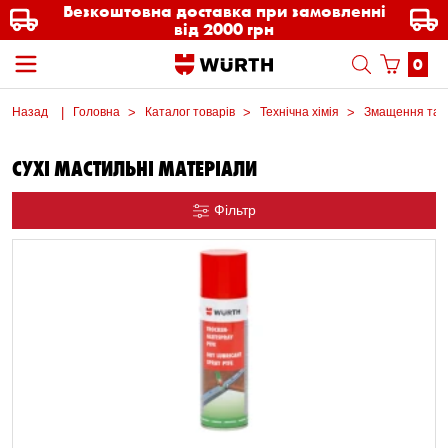
Безкоштовна доставка при замовленні
від 2000 грн
0
Назад
Головна
Каталог товарів
Технічна хімія
Змащення та в
СУХІ МАСТИЛЬНІ МАТЕРІАЛИ
Фільтр