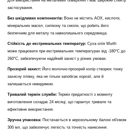
для використання на металевих поверхнях і має широкий спектр
застосування.
Без шкідливих компонентів:
Воно не містить AOX, кислоти,
мінеральних масел, силікону та смоли, що робить його
безпечним для металу та навколишнього середовища.
Стійкість до екстремальних температур:
Суха олія Wurth
може працювати при екстремальних температурах від -180°C до
260°C, забезпечуючи надійний захист у різних умовах.
Прозорий захист:
Його молочно-прозорий колір створює тонку
захисну плівку, яка не тільки запобігає корозії, але й
залишається невидимою.
Тривалий термін служби:
Термін придатності з моменту
виготовлення складає 24 місяці, що гарантує тривале та
ефективне використання.
Зручна упаковка:
Постачається в аерозольному балоні об'ємом
300 мл, що забезпечує легкість та точність нанесення.