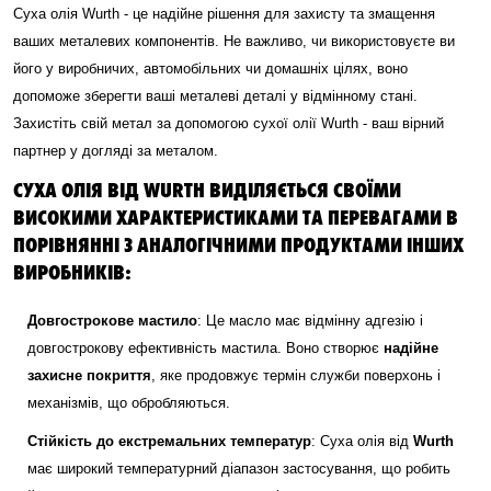
Суха олія Wurth - це надійне рішення для захисту та змащення
ваших металевих компонентів. Не важливо, чи використовуєте ви
його у виробничих, автомобільних чи домашніх цілях, воно
допоможе зберегти ваші металеві деталі у відмінному стані.
Захистіть свій метал за допомогою сухої олії Wurth - ваш вірний
партнер у догляді за металом.
СУХА ОЛІЯ ВІД WURTH ВИДІЛЯЄТЬСЯ СВОЇМИ
ВИСОКИМИ ХАРАКТЕРИСТИКАМИ ТА ПЕРЕВАГАМИ В
ПОРІВНЯННІ З АНАЛОГІЧНИМИ ПРОДУКТАМИ ІНШИХ
ВИРОБНИКІВ:
Довгострокове мастило
: Це масло має відмінну адгезію і
довгострокову ефективність мастила. Воно створює
надійне
захисне покриття
, яке продовжує термін служби поверхонь і
механізмів, що обробляються.
Стійкість до екстремальних температур
: Суха олія від
Wurth
має широкий температурний діапазон застосування, що робить