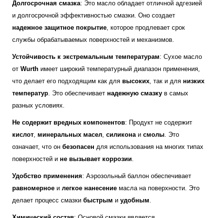
Долгосрочная смазка
: Это масло обладает отличной адгезией
и долгосрочной эффективностью смазки. Оно создает
надежное защитное покрытие
, которое продлевает срок
службы обрабатываемых поверхностей и механизмов.
Устойчивость к экстремальным температурам
: Сухое масло
от
Wurth
имеет широкий температурный диапазон применения,
что делает его подходящим как для
высоких
, так и для
низких
температур
. Это обеспечивает
надежную смазку
в самых
разных условиях.
Не содержит вредных компонентов
: Продукт не содержит
кислот
,
минеральных масел
,
силикона
и
смолы
. Это
означает, что он
безопасен
для использования на многих типах
поверхностей и
не вызывает коррозии
.
Удобство применения
: Аэрозольный баллон обеспечивает
равномерное
и
легкое нанесение
масла на поверхности. Это
делает процесс смазки
быстрым
и
удобным
.
Химический состав
: Основой смазки является