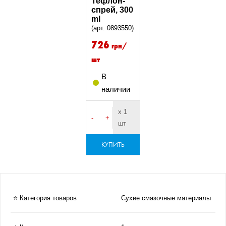
Тефлон-
спрей, 300
ml
(арт. 0893550)
726
грн/
шт
В
наличии
х 1
-
+
шт
КУПИТЬ
⭐ Категория товаров
Сухие смазочные материалы