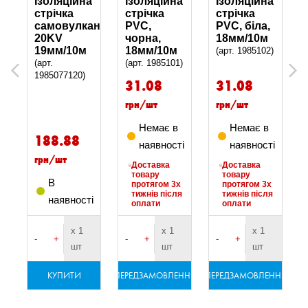
Ізоляційна
Ізоляційна
Ізоляційна
оляційна
стрічка
стрічка
стрічка
самовулканізуюча
PVC,
PVC, біла,
)
20KV
чорна,
18мм/10м
19мм/10м
18мм/10м
(арт. 1985102)
(арт.
(арт. 1985101)
Previous
Next
1985077120)
31.08
31.08
грн/шт
грн/шт
Немає в
Немає в
188.88
наявності
наявності
грн/шт
Доставка
Доставка
товару
товару
В
протягом 3х
протягом 3х
тижнів після
тижнів після
і
наявності
оплати
оплати
х 1
х 1
х 1
-
+
-
+
-
+
шт
шт
шт
КУПИТИ
ПЕРЕДЗАМОВЛЕННЯ
ПЕРЕДЗАМОВЛЕННЯ
ПЕ