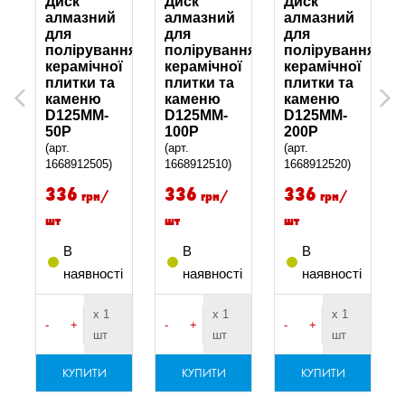
Диск
Диск
Диск
алмазний
алмазний
алмазний
для
для
для
ння
полірування
полірування
полірування
ї
керамічної
керамічної
керамічної
плитки та
плитки та
плитки та
Previous
Next
каменю
каменю
каменю
D125MM-
D125MM-
D125MM-
50Р
100Р
200Р
(арт.
(арт.
(арт.
1668912505)
1668912510)
1668912520)
336
336
336
грн/
грн/
грн/
шт
шт
шт
В
В
В
і
наявності
наявності
наявності
х 1
х 1
х 1
-
+
-
+
-
+
шт
шт
шт
КУПИТИ
КУПИТИ
КУПИТИ