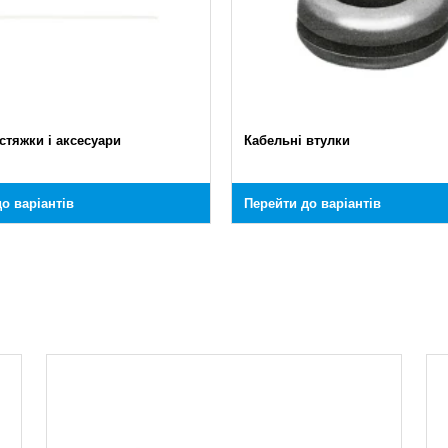
стяжки і аксесуари
Кабельні втулки
о варіантів
Перейти до варіантів