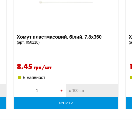
Хомут пластмасовий, білий, 7,8х360
Х
(арт. 050218)
(
8.45
грн/шт
В наявності
-
+
х 100 шт
-
КУПИТИ