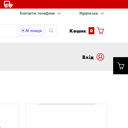
Контактні телефони
Українська
Кошик
0
AI пошук
✦
Вxід