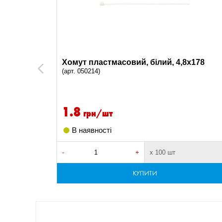
x180
Хомут пластмасовий, білий, 4,8x178
Previous
(арт. 050214)
1.8
грн/шт
В наявності
сля оплати
-
+
х 100 шт
КУПИТИ