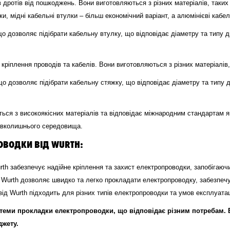
дротів від пошкоджень. Вони виготовляються з різних матеріалів, таких 
, мідні кабельні втулки – більш економічний варіант, а алюмінієві кабель
що дозволяє підібрати кабельну втулку, що відповідає діаметру та типу д
ріплення проводів та кабелів. Вони виготовляються з різних матеріалів, т
що дозволяє підібрати кабельну стяжку, що відповідає діаметру та типу 
ься з високоякісних матеріалів та відповідає міжнародним стандартам я
авколишнього середовища.
ОВОДКИ ВІД WURTH:
th забезпечує надійне кріплення та захист електропроводки, запобігаю
Wurth дозволяє швидко та легко прокладати електропроводку, забезпечую
д Wurth підходить для різних типів електропроводки та умов експлуатац
стеми прокладки електропроводки, що відповідає різним потребам.
джету.