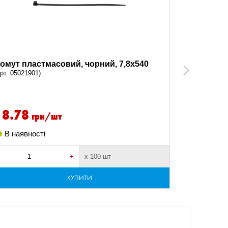
омут пластмасовий, чорний, 7,8x540
Хомут пла
Next
арт. 05021901)
(арт. 050219)
18.78
16.54
грн/шт
В наявності
В наявно
+
х 100 шт
-
КУПИТИ