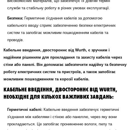
високоякісних матеріалів, що забезпечує їх довгий термін
служби та стабільну роботу в різних умовах експлуатації.
Безпека:
Герметичне з'єднання кабелів за допомогою
кабельного вводу сприяє забезпеченню безпеки електричних
систем та запобігає можливим пошкодженням кабелів та
проводів.
Кабельне введення, двостороннє від Wurth, є зручним і
надійним рішенням для прокладання та захисту кабелів через
стіни або панелі. Він допомагає забезпечити надійну та безпечну
роботу електричних систем та пристроїв, а також запобігає
можливим пошкодженням та корозії кабелів.
КАБЕЛЬНЕ ВВЕДЕННЯ, ДВОСТОРОННЄ ВІД WURTH,
НЕОБХІДНЕ ДЛЯ КІЛЬКОХ ВАЖЛИВИХ ЗАВДАНЬ:
Герметичні кабелі:
Кабельне введення забезпечує герметичні
з'єднання між кабелями і стіною або панеллю, через яку вони
прокладаються. Це запобігає проникненню вологи, пилу та