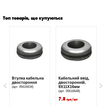
Топ товарів, що купуються
Втулка кабельна
Кабельний ввід,
двостороння
двосторонній,
Previous
Next
9X11X16мм
(арт. 05616634)
(арт. 05616648)
7.8
грн/шт