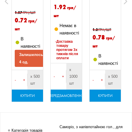
Previous
Next
1.92
грн/
1.57
ГРН/ШТ
шт
0.72
грн/
Немає в
шт
1.2
ГРН/ШТ
і
наявності
0.78
грн/
В
Доставка
шт
наявності
товару
протягом 3х
я
тижнів після
Залишилось
В
оплати
4 од.
наявності
х
х 500
-
+
1000
х 500
-
+
-
+
шт
шт
шт
ННЯ
КУПИТИ
ПЕРЕДЗАМОВЛЕННЯ
КУПИТИ
ПЕ
Саморіз, з напівпотайною гол., для
⭐ Категорія товарів