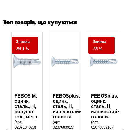
Топ товарів, що купуються
Знижка
Знижка
-54.1 %
-35 %
s,
FEBOS M,
FEBOSplus,
FEBOSplus,
оцинк.
оцинк.
оцинк.
сталь., H,
сталь, Н,
сталь, Н,
айною
полупот.
напівпотайною
напівпотайною
гол., метр.
головка
головка
(арт.
(арт.
(арт.
0207184020)
0207683925)
0207683916)