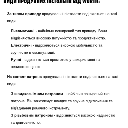
ВИДИ ПРОДУВНИХ ПІСТОЛЕТІВ ВІД WURTH:
За типом приводу
продувальні пістолети поділяються на такі
види:
Пневматичні
- найбільш поширений тип приводу. Вони
відрізняються високою потужністю та продуктивністю.
Електричні
- відрізняються високою мобільністю та
зручністю в експлуатації.
Ручні
- відрізняються простотою у використанні та
невисокою ціною.
На кшталт патрона
продувальні пістолети поділяються на такі
види:
З швидкознімним патроном
- найбільш поширений тип
патрона. Він забезпечує швидке та зручне підключення та
від'єднання робочого інструменту.
З різьбовим патроном
- відрізняється високою надійністю
та довговічністю.