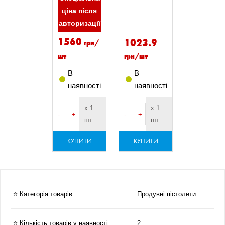
ціна після
авторизації
1560
1023.9
грн/
шт
грн/шт
В
В
наявності
наявності
х 1
х 1
-
+
-
+
шт
шт
КУПИТИ
КУПИТИ
⭐ Категорія товарів
Продувні пістолети
⭐ Кількість товарів у наявності
2