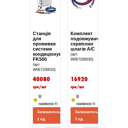
Станція
Комплект
для
подовжувачів
промивки
сервісних
системи
шлагів А/С
кондиціонування
(арт.
FK500
W067200030)
(арт.
W067100010)
40080
16920
грн/шт
грн/шт
В
В
наявності
наявності
Залишилось
Залишилось
1 од.
3 од.