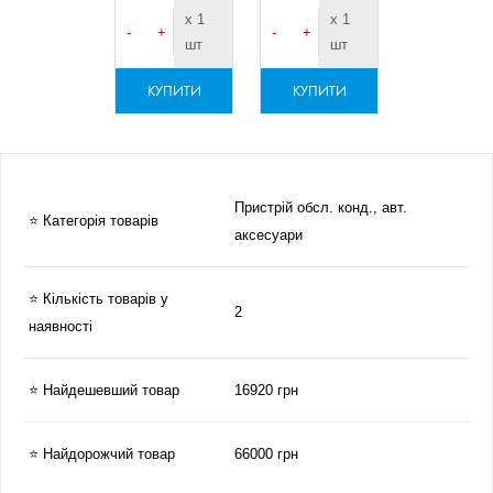
х 1
х 1
-
+
-
+
шт
шт
КУПИТИ
КУПИТИ
Пристрій обсл. конд., авт.
⭐ Категорія товарів
аксесуари
⭐ Кількість товарів у
2
наявності
⭐ Найдешевший товар
16920 грн
⭐ Найдорожчий товар
66000 грн