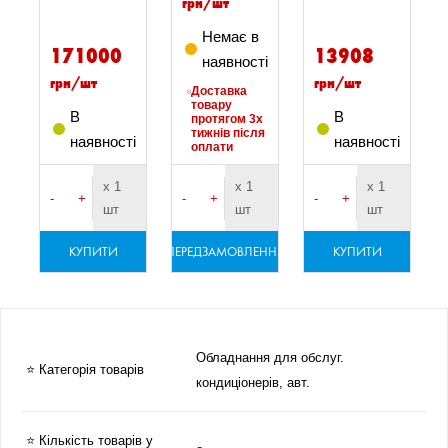
грн/шт
Немає в
171000
13908
наявності
грн/шт
грн/шт
Доставка
товару
В
В
протягом 3х
тижнів після
наявності
наявності
оплати
х 1
х 1
х 1
-
+
-
+
-
+
шт
шт
шт
КУПИТИ
ПЕРЕДЗАМОВЛЕННЯ
КУПИТИ
Обладнання для обслуг.
⭐ Категорія товарів
кондиціонерів, авт.
⭐ Кількість товарів у