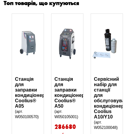
Топ товарів, що купуються
Станція
Станція
Сервісний
для
для
набір для
заправки
заправки
станції
кондиціонерів
кондиціонерів
для
Coolius®
Coolius®
обслуговування
A05
А50
кондиціонерів
Coolius
(арт.
(арт.
А10/Y10
W050100570)
W050105001)
(арт.
286680
W052100048)