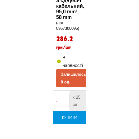
З’єднувач
кабельний,
95,0 mm²,
58 mm
(арт.
0967300095)
286.2
грн/шт
В
наявності
Залишилось
0 од.
х 25
-
+
шт
КУПИТИ