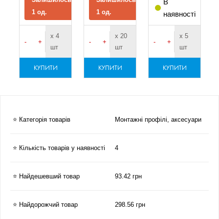
В
1 од.
1 од.
наявності
х 4
х 20
х 5
-
+
-
+
-
+
шт
шт
шт
КУПИТИ
КУПИТИ
КУПИТИ
⭐ Категорія товарів
Монтажні профілі, аксесуари
⭐ Кількість товарів у наявності
4
⭐ Найдешевший товар
93.42 грн
⭐ Найдорожчий товар
298.56 грн