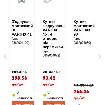
З'єднувач
Кутник
Кутник
монтажний
з'єднувальний
монтажний
3D
VARIFIX,
VARIFIX®,
VARIFIX 41
45°, 4
90°
отвори,
(арт.
(арт.
ого
під
0862004100)
0862004050)
перемикач
(арт.
0862004072)
Previous
Next
Т
1004.3
ГРН/ШТ
305.66
ГРН/ШТ
298.56
93.42
грн/шт
грн/шт
781.97
ГРН/ШТ
266.46
В
В
грн/шт
і
наявності
наявності
сь
Залишилось
Залишилось