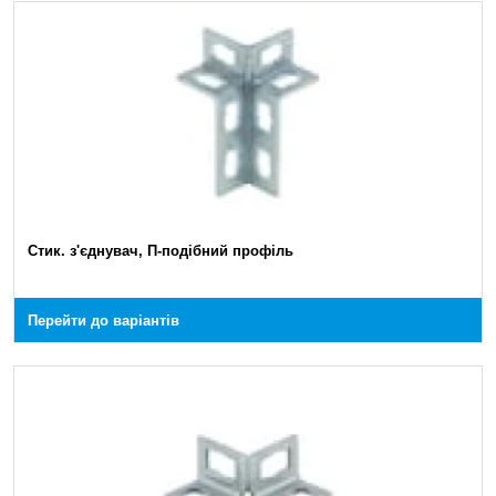
Стик. з'єднувач, П-подібний профіль
Перейти до варіантів