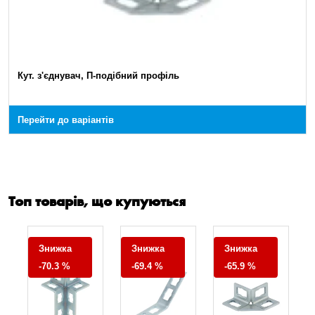
Кут. з'єднувач, П-подібний профіль
Перейти до варіантів
Топ товарів, що купуються
Знижка
Знижка
Знижка
-70.3 %
-69.4 %
-65.9 %