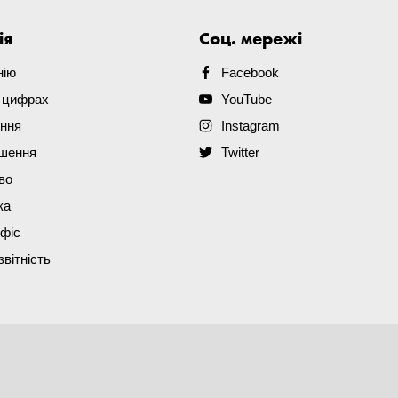
ія
Соц. мережі
нію
Facebook
в цифрах
YouTube
ення
Instagram
ішення
Twitter
во
ка
офіс
звітність