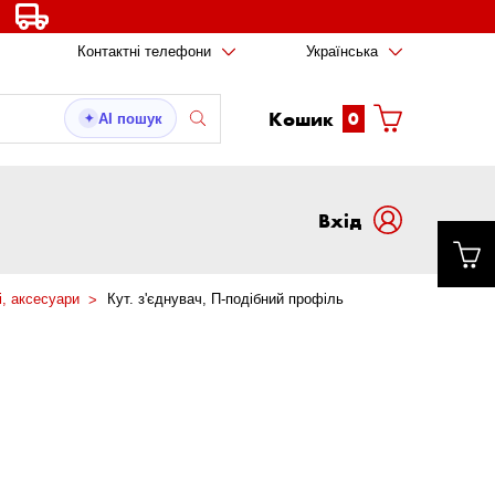
Контактні телефони
Українська
Кошик
0
AI пошук
✦
Вxід
, аксесуари
Кут. з'єднувач, П-подібний профіль