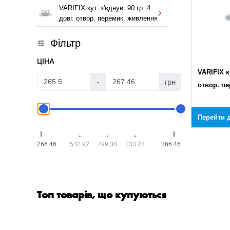
VARIFIX кут. з'єднув. 90 гр. 4
довг. отвор. перемик. живлення
Фільтр
ЦІНА
VARIFIX ку
грн
-
отвор. п
Перейти д
266.46
532.92
799.38
133.23
266.46
Топ товарів, що купуються