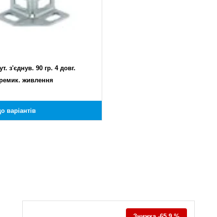
т. з'єднув. 90 гр. 4 довг.
еремик. живлення
о варіантів
Знижка -65.9 %