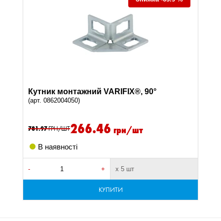
Кутник монтажний VARIFIX®, 90°
(арт. 0862004050)
266.46
грн/шт
781.97
ГРН/ШТ
В наявності
-
+
х 5 шт
КУПИТИ