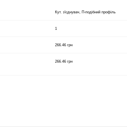
Кут. з'єднувач, П-подібний профіль
1
266.46 грн
266.46 грн