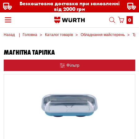
Безкоштовна доставка при замовленні
від 2000 грн
0
Назад
Головна
Каталог товарів
Обладнання майстерень
Три
МАГНІТНА ТАРІЛКА
Фільтр