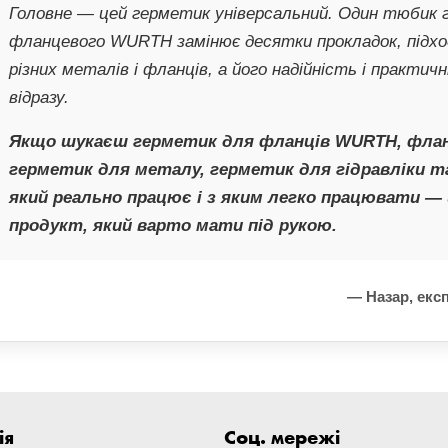
Головне — цей герметик універсальний. Один тюбик
фланцевого WURTH замінює десятки прокладок, підх
різних металів і фланців, а його надійність і практич
відразу.
Якщо шукаєш герметик для фланців WURTH, фла
герметик для металу, герметик для гідравліки та
який реально працює і з яким легко працювати —
продукт, який варто мати під рукою.
— Назар, експе
ія
Соц. мережі