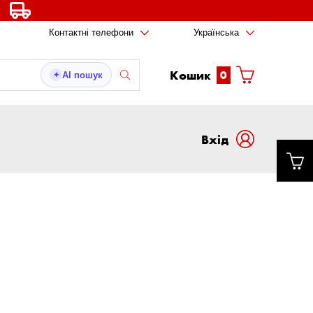
Контактні телефони
Українська
Кошик
0
AI пошук
✦
Вxід