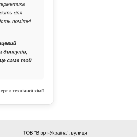
 герметика
одить для
ність помітні
нцевий
 двигунів,
 це саме той
рт з технічної хімії
ТОВ "Вюрт-Україна", вулиця