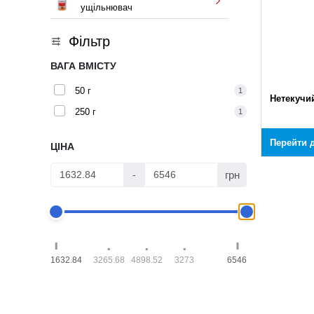
ущільнювач
Фільтр
ВАГА ВМІСТУ
50 г
1
Нетекучи
250 г
1
Перейти д
ЦІНА
грн
-
1632.84
3265.68
4898.52
3273
6546