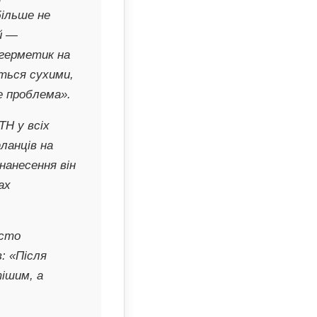
більше не
ий —
 герметик на
ться сухими,
е проблема».
H у всіх
ланців на
 нанесення він
ах
асто
: «Після
ішим, а