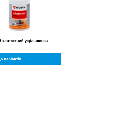
й контактний ущільнювач
о варіантів