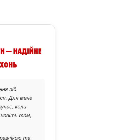
H — НАДІЙНЕ
РХОНЬ
ння під
ся. Для мене
учає, коли
 навіть там,
дравлікою та