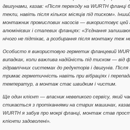
двигунами, казав: «Після переходу на WURTH фланці 
текли, навіть після кількох місяців під тиском». Інш
монтажник промислових насосів — використовує цей
алюмінієвих і сталевих фланцях: «З’єднання залишаю
нічого не підтікає, а розбирання після монтажу теж н
Особисто я використовую герметик фланцевий WURT
випадках, коли важлива надійність під тиском — від ф
гідравлічних системах до редукторів і двигунів. Після
тримає герметичність навіть при вібраціях і перепад
температур, а монтаж стає швидким і чистим.
Ще один клієнт — власник невеликого сервісу, який ч
стикається з протіканнями на старих машинах, казав
WURTH я забув про мокрі фланці, монтаж став прост
клієнти задоволені».