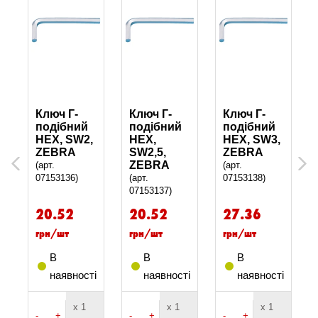
Ключ Г-
Ключ Г-
Ключ Г-
подібний
подібний
подібний
HEX, SW2,
HEX,
HEX, SW3,
ZEBRA
SW2,5,
ZEBRA
Previous
Next
ZEBRA
(арт.
(арт.
07153136)
(арт.
07153138)
07153137)
20.52
20.52
27.36
грн/шт
грн/шт
грн/шт
В
В
В
і
наявності
наявності
наявності
х 1
х 1
х 1
-
+
-
+
-
+