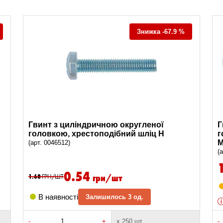
Знижка -67.9 %
Гвинт з циліндричною округленої
Г
головкою, хрестоподібний шліц H
г
M
(арт. 0046512)
(
0.54
грн/шт
1.68
ГРН/ШТ
В наявності
Залишилось 3 од.
-
+
х 250 шт
-