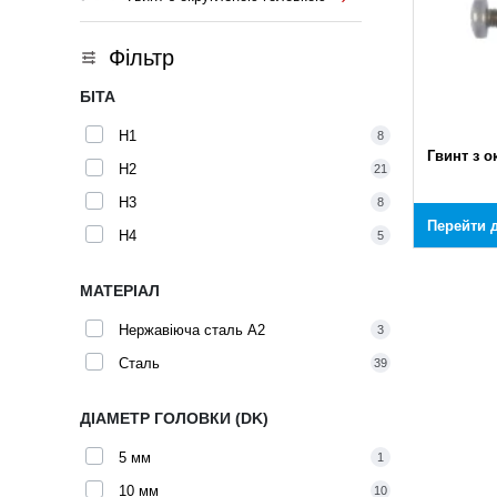
Фільтр
БІТА
H1
8
Гвинт з 
H2
21
H3
8
Перейти д
H4
5
МАТЕРІАЛ
Нержавіюча сталь A2
3
Сталь
39
ДІАМЕТР ГОЛОВКИ (DK)
5 мм
1
10 мм
10