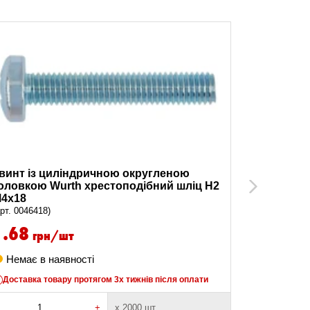
винт із циліндричною округленою
Гвинт з 
оловкою Wurth хрестоподібний шліц H2
округляє,
Next
4х18
M8х20
арт. 0046418)
(арт. 0046820
1.68
грн/шт
1
4.2
ГРН/ШТ
Немає в наявності
В наявно
Доставка товару протягом 3х тижнів після оплати
+
х 2000 шт
-