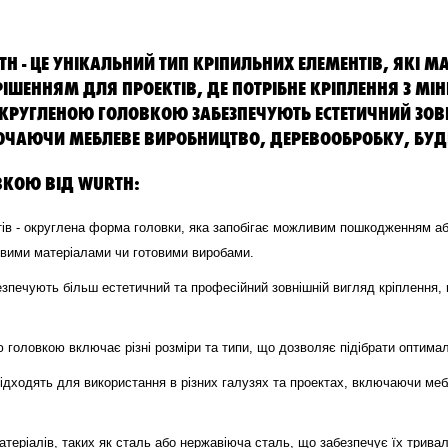
H - ЦЕ УНІКАЛЬНИЙ ТИП КРІПИЛЬНИХ ЕЛЕМЕНТІВ, ЯКІ 
 РІШЕННЯМ ДЛЯ ПРОЕКТІВ, ДЕ ПОТРІБНЕ КРІПЛЕННЯ З
АОКРУГЛЕНОЮ ГОЛОВКОЮ ЗАБЕЗПЕЧУЮТЬ ЕСТЕТИЧНИЙ ЗО
ЮЧАЮЧИ МЕБЛЕВЕ ВИРОБНИЦТВО, ДЕРЕВООБРОБКУ, БУДІ
ВКОЮ ВІД WURTH:
ів - округлена форма головки, яка запобігає можливим пошкодженням або
ивими матеріалами чи готовими виробами.
езпечують більш естетичний та професійний зовнішній вигляд кріплення
ю головкою включає різні розміри та типи, що дозволяє підібрати оптимал
ідходять для використання в різних галузях та проектах, включаючи меб
атеріалів, таких як сталь або нержавіюча сталь, що забезпечує їх тривал