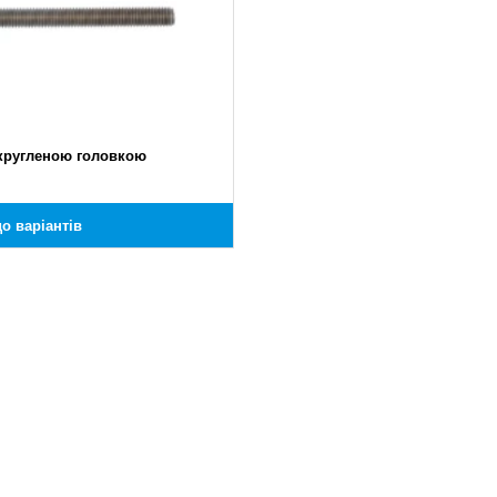
округленою головкою
о варіантів