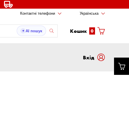
Контактні телефони
Українська
Кошик
0
AI пошук
✦
Вxід