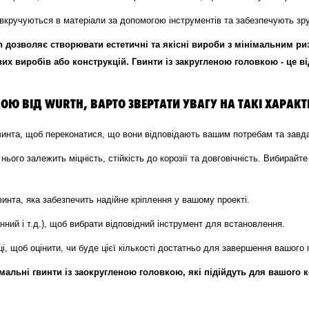
вкручуються в матеріали за допомогою інструментів та забезпечують зр
th дозволяє створювати естетичні та якісні вироби з мінімальним 
х виробів або конструкцій. Гвинти із закругленою головкою - це ві
ОЮ ВІД WURTH, ВАРТО ЗВЕРТАТИ УВАГУ НА ТАКІ ХАРАКТ
винта, щоб переконатися, що вони відповідають вашим потребам та завд
нього залежить міцність, стійкість до корозії та довговічність. Вибирайте
нта, яка забезпечить надійне кріплення у вашому проекті.
ний і т.д.), щоб вибрати відповідний інструмент для встановлення.
ці, щоб оцінити, чи буде цієї кількості достатньо для завершення вашого 
альні гвинти із заокругленою головкою, які підійдуть для вашого к