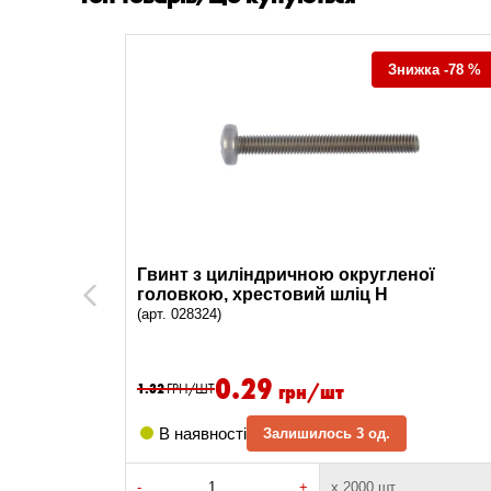
а -63.7 %
Знижка -78 %
ої
Гвинт з циліндричною округленої
ц H
головкою, хрестовий шліц H
Previous
(арт. 028324)
0.29
грн/шт
1.32
ГРН/ШТ
В наявності
Залишилось 3 од.
-
+
х 2000 шт