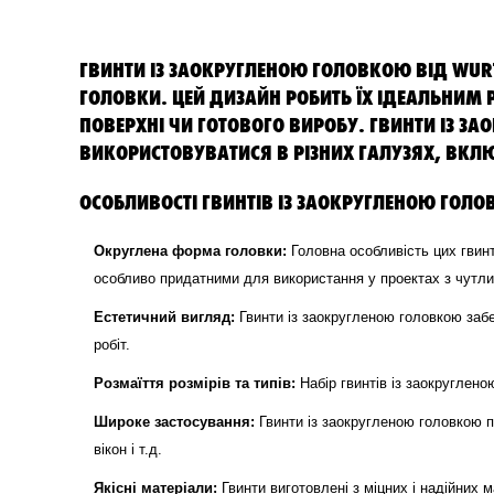
ГВИНТИ ІЗ ЗАОКРУГЛЕНОЮ ГОЛОВКОЮ ВІД WURT
ГОЛОВКИ. ЦЕЙ ДИЗАЙН РОБИТЬ ЇХ ІДЕАЛЬНИМ
ПОВЕРХНІ ЧИ ГОТОВОГО ВИРОБУ. ГВИНТИ ІЗ З
ВИКОРИСТОВУВАТИСЯ В РІЗНИХ ГАЛУЗЯХ, ВКЛ
ОСОБЛИВОСТІ ГВИНТІВ ІЗ ЗАОКРУГЛЕНОЮ ГОЛО
Округлена форма головки:
Головна особливість цих гвинт
особливо придатними для використання у проектах з чутл
Естетичний вигляд:
Гвинти із заокругленою головкою заб
робіт.
Розмаїття розмірів та типів:
Набір гвинтів із заокруглено
Широке застосування:
Гвинти із заокругленою головкою п
вікон і т.д.
Якісні матеріали:
Гвинти виготовлені з міцних і надійних м