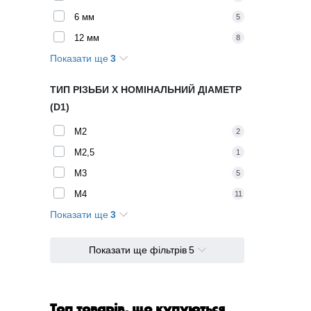
6 мм
5
12 мм
8
Показати ще
3
16 мм
5
8 мм
11
ТИП РІЗЬБИ X НОМІНАЛЬНИЙ ДІАМЕТР
4 мм
2
(D1)
M2
2
M2,5
1
M3
5
M4
11
Показати ще
3
M5
10
M6
8
Показати ще фільтрів
5
M8
5
Топ товарів, що купуються