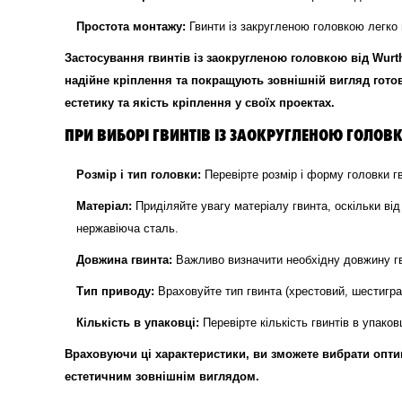
Простота монтажу:
Гвинти із закругленою головкою легко 
Застосування гвинтів із заокругленою головкою від Wur
надійне кріплення та покращують зовнішній вигляд готови
естетику та якість кріплення у своїх проектах.
ПРИ ВИБОРІ ГВИНТІВ ІЗ ЗАОКРУГЛЕНОЮ ГОЛОВК
Розмір і тип головки:
Перевірте розмір і форму головки г
Матеріал:
Приділяйте увагу матеріалу гвинта, оскільки від 
нержавіюча сталь.
Довжина гвинта:
Важливо визначити необхідну довжину гви
Тип приводу:
Враховуйте тип гвинта (хрестовий, шестигран
Кількість в упаковці:
Перевірте кількість гвинтів в упаков
Враховуючи ці характеристики, ви зможете вибрати оптим
естетичним зовнішнім виглядом.