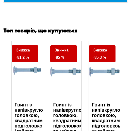
Топ товарів, що купуються
Знижка
Знижка
Знижка
-81.2 %
-85 %
-85.3 %
Гвинт з
Гвинт із
Гвинт із
глою
напівкруглою
напівкруглою
напівкруглою
,
головкою,
головкою,
головкою,
им
квадратним
квадратним
квадратним
ком
подголовком
підголовком
підголовком