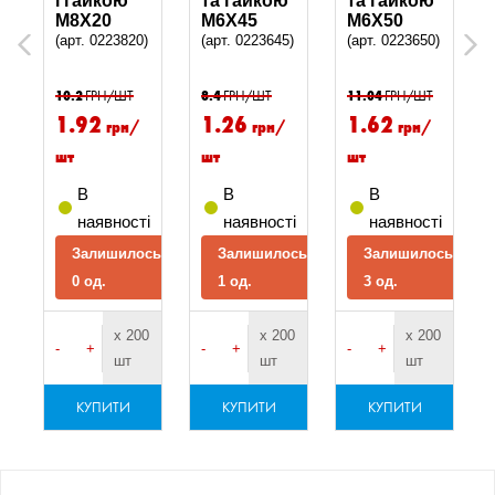
і гайкою
та гайкою
та гайкою
M8X20
M6X45
M6X50
(арт. 0223820)
(арт. 0223645)
(арт. 0223650)
Previous
Next
)
10.2
ГРН/ШТ
8.4
ГРН/ШТ
11.04
ГРН/ШТ
1.92
1.26
1.62
грн/
грн/
грн/
шт
шт
шт
В
В
В
і
наявності
наявності
наявності
сь
Залишилось
Залишилось
Залишилось
0 од.
1 од.
3 од.
0
х 200
х 200
х 200
-
+
-
+
-
+
шт
шт
шт
КУПИТИ
КУПИТИ
КУПИТИ