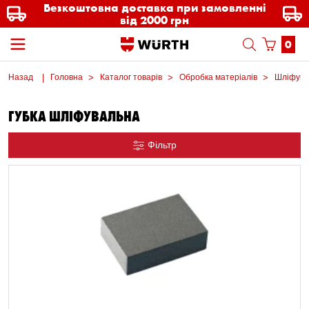
Безкоштовна доставка при замовленні
від 2000 грн
0
Назад
Головна
Каталог товарів
Обробка матеріалів
Шліфувал
ГУБКА ШЛІФУВАЛЬНА
Фільтр