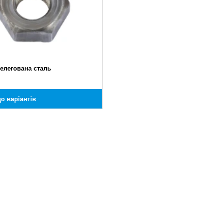
нелегована сталь
о варіантів