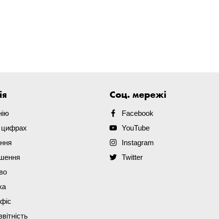
ія
Соц. мережі
нію
Facebook
в цифрах
YouTube
ення
Instagram
ішення
Twitter
во
ка
офіс
звітність