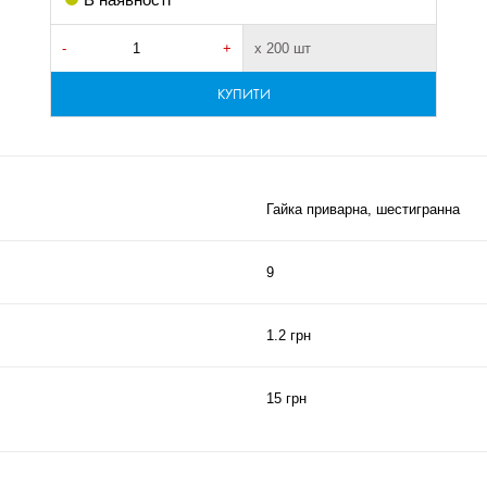
-
+
х 200 шт
КУПИТИ
Гайка приварна, шестигранна
9
1.2 грн
15 грн