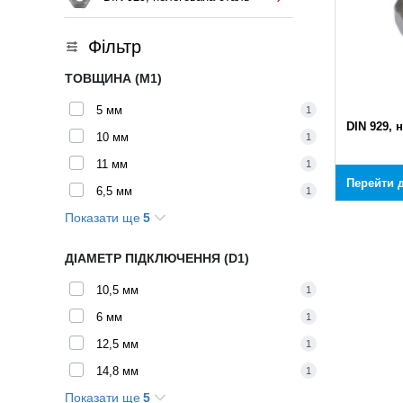
Фільтр
ТОВЩИНА (M1)
5 мм
1
DIN 929, 
10 мм
1
11 мм
1
Перейти д
6,5 мм
1
Показати ще
5
13 мм
1
8 мм
1
ДІАМЕТР ПІДКЛЮЧЕННЯ (D1)
3 мм
1
10,5 мм
1
3,5 мм
1
6 мм
1
4 мм
1
12,5 мм
1
14,8 мм
1
Показати ще
5
7 мм
1