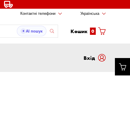
Контактні телефони
Українська
Кошик
0
AI пошук
✦
Вxід