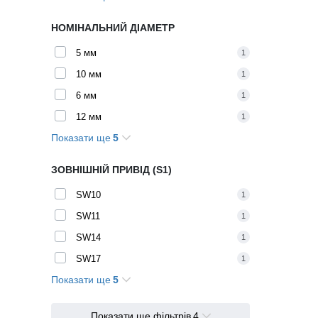
16,8 мм
1
НОМІНАЛЬНИЙ ДІАМЕТР
18,8 мм
1
5 мм
1
8 мм
1
10 мм
1
4,5 мм
1
6 мм
1
12 мм
1
Показати ще
5
14 мм
1
16 мм
1
ЗОВНІШНІЙ ПРИВІД (S1)
8 мм
1
SW10
1
3 мм
1
SW11
1
4 мм
1
SW14
1
SW17
1
Показати ще
5
SW19
1
SW22
1
Показати ще фільтрів
4