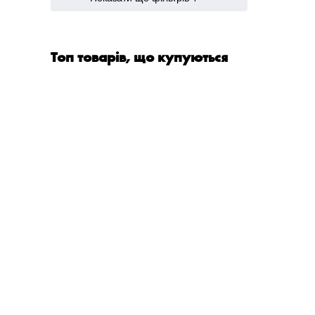
SW24
1
SW7.5
1
SW9
1
Топ товарів, що купуються