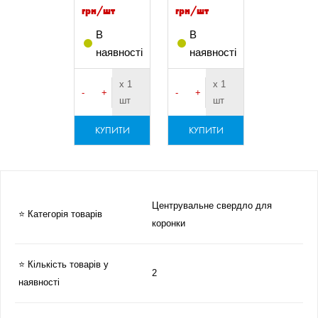
грн/шт
грн/шт
В
В
наявності
наявності
х 1
х 1
-
+
-
+
шт
шт
КУПИТИ
КУПИТИ
Центрувальне свердло для
⭐ Категорія товарів
коронки
⭐ Кількість товарів у
2
наявності