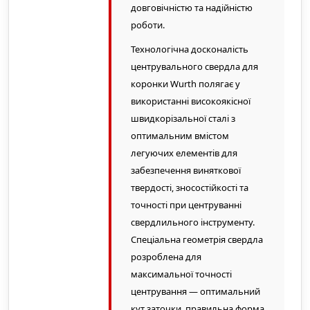
довговічністю та надійністю
роботи.
Технологічна досконалість
центрувального свердла для
коронки Wurth полягає у
використанні високоякісної
швидкорізальної сталі з
оптимальним вмістом
легуючих елементів для
забезпечення виняткової
твердості, зносостійкості та
точності при центруванні
свердлильного інструменту.
Спеціальна геометрія свердла
розроблена для
максимальної точності
центрування — оптимальний
кут заточки, правильна форма