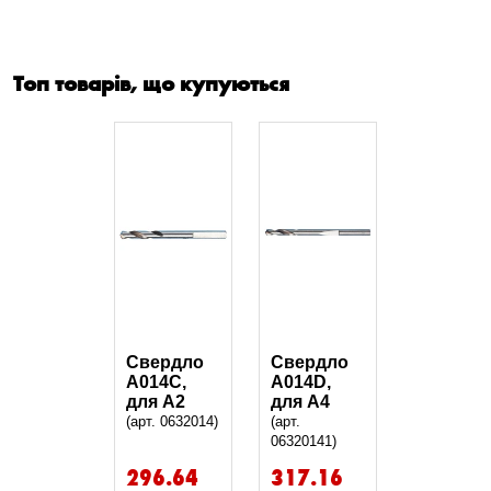
Топ товарів, що купуються
Свердло
Свердло
А014С,
А014D,
для А2
для А4
(арт. 0632014)
(арт.
06320141)
296.64
317.16