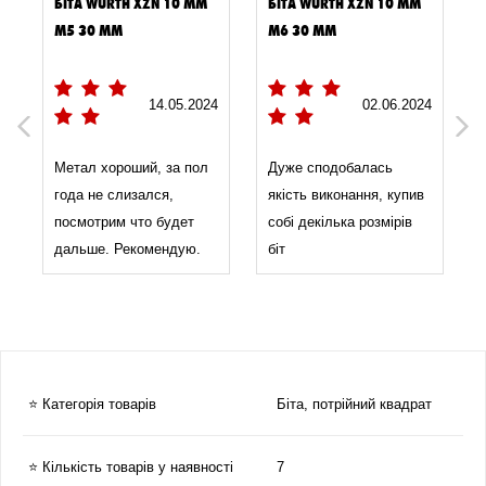
БІТА WURTH XZN 10 ММ
БІТА WURTH XZN 10 ММ
M5 30 ММ
M6 30 ММ
4
14.05.2024
02.06.2024
Previous
Next
Метал хороший, за пол
Дуже сподобалась
года не слизался,
якість виконання, купив
посмотрим что будет
собі декілька розмірів
дальше. Рекомендую.
біт
⭐ Категорія товарів
Біта, потрійний квадрат
⭐ Кількість товарів у наявності
7