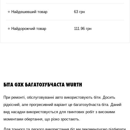
⭐ Найдешевший товар
63 грн
⭐ Найдорожчий товар
111.96 грн
БІТА GXK БАГАТОЗУБЧАСТА WURTH
При ремонті, обслуговуванні авто використовують біти. Досить
рідкісний, але прогресивний варіант це багатозубчаста біта. Даний
вид насадки використовується для гвинтових робіт з високими
моментами обертання, що різко зростають.
Для точного та легкого використання біт ми рекомендуємо підбирати