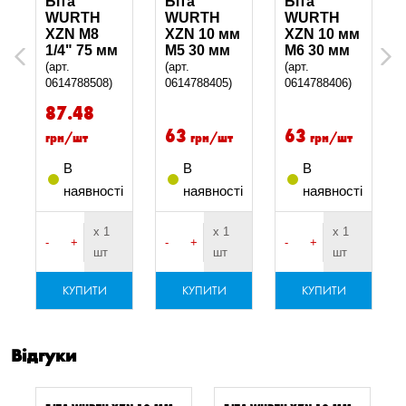
Біта
Біта
Біта
WURTH
WURTH
WURTH
XZN M8
XZN 10 мм
XZN 10 мм
1/4" 75 мм
M5 30 мм
M6 30 мм
Previous
Next
(арт.
(арт.
(арт.
0614788508)
0614788405)
0614788406)
87.48
63
63
грн/шт
грн/шт
грн/шт
В
В
В
і
наявності
наявності
наявності
х 1
х 1
х 1
-
+
-
+
-
+
шт
шт
шт
КУПИТИ
КУПИТИ
КУПИТИ
Відгуки