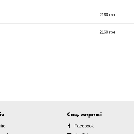
2160 грн
2160 грн
ія
Соц. мережі
нію
Facebook