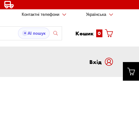
Контактні телефони
Українська
Кошик
0
AI пошук
✦
Вxід