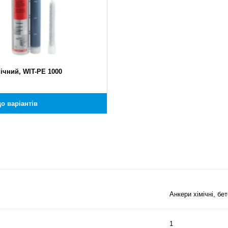
ічний, WIT-PE 1000
о варіантів
Анкери хімічні, бе
1