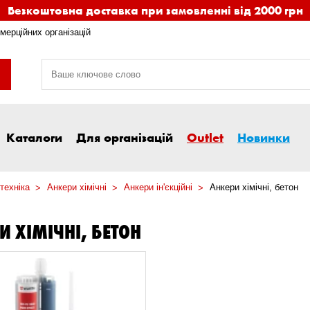
Безкоштовна доставка при замовленні від 2000 грн
мерційних організацій
Каталоги
Для організацій
Outlet
Новинки
техніка
Анкери хімічні
Анкери ін'єкційні
Анкери хімічні, бетон
И ХІМІЧНІ, БЕТОН