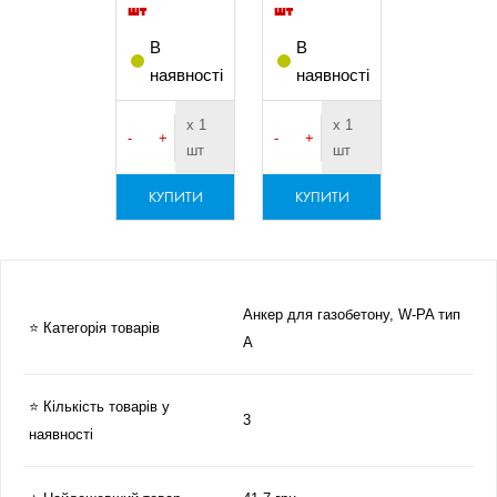
шт
шт
В
В
наявності
наявності
х 1
х 1
-
+
-
+
шт
шт
КУПИТИ
КУПИТИ
Анкер для газобетону, W-PA тип
⭐ Категорія товарів
A
⭐ Кількість товарів у
3
наявності