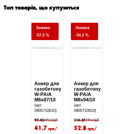
Топ товарів, що купуються
Знижка
Знижка
-57.2 %
-54.2 %
Анкер для
Анкер для
газобетону
газобетону
W-PA/A
W-PA/A
M6x87/10
M8x94/10
(арт.
(арт.
0905710610)
0905710810)
97.42
ГРН/ШТ
115.27
ГРН/ШТ
41.7
52.8
грн/
грн/