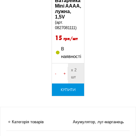
Батарейка
Mini AAAA,
лужна,
1,5V
(арт.
0827081111)
15
грн/шт
В
наявності
х 2
-
+
шт
КУПИТИ
⭐ Категорія товарів
Акумулятор, луг-марганець