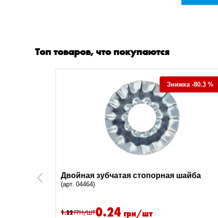
Топ товаров, что покупаются
а -29.7 %
Знижка -80.3 %
льным
Двойная зубчатая стопорная шайба
Previous
(арт. 04464)
0.24
грн/шт
1.22
ГРН/ШТ