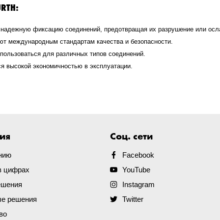
RTH:
т надежную фиксацию соединений, предотвращая их разрушение или осл
уют международным стандартам качества и безопасности.
спользоваться для различных типов соединений.
ся высокой экономичностью в эксплуатации.
ия
Соц. сети
нию
Facebook
в цифрах
YouTube
ешения
Instagram
е решения
Twitter
во