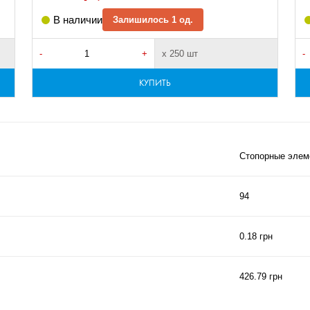
В наличии
Залишилось 1 од.
-
+
х 250 шт
-
КУПИТЬ
Стопорные элем
94
0.18 грн
426.79 грн