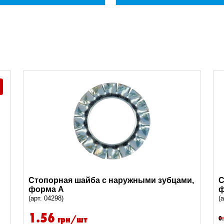
Стопорная шайба с наружными зубцами,
С
форма A
ф
(арт. 04298)
(
1.56
грн/шт
0