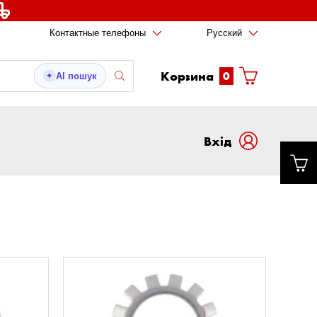
Контактные телефоны
Русский
Корзина
0
AI пошук
✦
Вxід