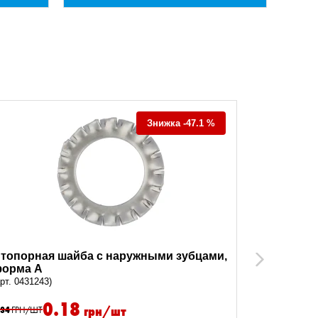
Знижка -47.1 %
топорная шайба с наружными зубцами,
Шайба гр
Next
орма A
(арт. 04435)
арт. 0431243)
0.18
грн/шт
.34
ГРН/ШТ
0.83
ГРН/ШТ