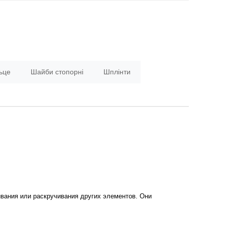
ьце
Шайби стопорні
Шплінти
вания или раскручивания других элементов. Они