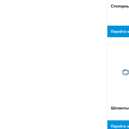
Стопорны
Перейти 
Шплинты
Перейти 