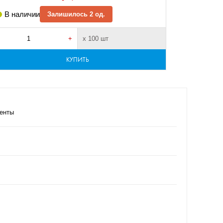
В наличии
Залишилось 2 од.
В налич
+
х 100 шт
-
КУПИТЬ
енты