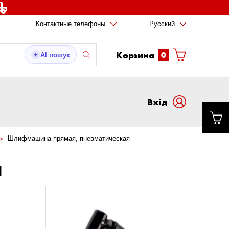
Контактные телефоны
Русский
Корзина
0
AI пошук
✦
Вxід
Шлифмашина прямая, пневматическая
Я