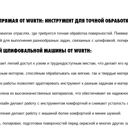
ЯМАЯ ОТ WURTH: ИНСТРУМЕНТ ДЛЯ ТОЧНОЙ ОБРАБОТК
гих отраслях, где требуется точная обработка поверхностей. Пневма
 для выполнения разнообразных задач, связанных с шлифовкой, полиро
ОЙ ШЛИФОВАЛЬНОЙ МАШИНЫ ОТ WURTH:
ает легкий доступ к узким и труднодоступным местам, что делает его 
ным мотором, способным обрабатывать как мягкие, так и твердые мат
ти работы позволяет адаптировать инструмент к разным задачам и мате
лена из высококачественных материалов, что обеспечивает ее надежнос
дизайн делают работу с инструментом комфортной и снижают усталость 
ления делают работу с машиной более комфортной и менее шумной.
 полировки, подготовки поверхностей перед окраской и многих других з