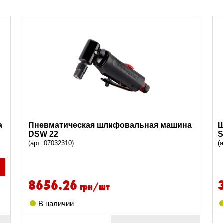
а
Пневматическая шлифовальная машина
Ш
DSW 22
S
(арт. 07032310)
(
8656.26
грн/шт
В наличии