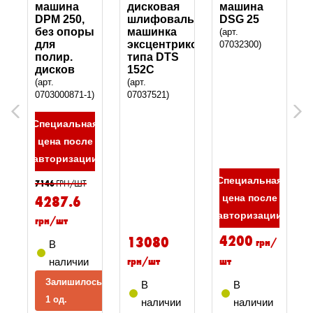
машина
дисковая
машина
D,
DPM 250,
шлифовальная
DSG 25
без опоры
машинка
(арт.
для
эксцентрикового
07032300)
полир.
типа DTS
дисков
152C
(арт.
(арт.
0703000871-1)
07037521)
Previous
Next
Специальная
цена после
авторизации
Специальная
7146
ГРН/ШТ
4287.6
цена после
авторизации
грн/шт
4200
13080
грн/
В
грн/шт
шт
наличии
Залишилось
В
В
1 од.
наличии
наличии