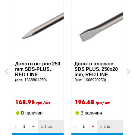
Долото острое 250
Долото плоское
mm SDS-PLUS,
SDS PLUS, 250x20
Previous
Next
RED LINE
mm, RED LINE
(арт. 1668861250)
(арт. 1668920250)
168.96
196.68
грн/шт
грн/шт
В наличии
В наличии
-
+
х 1 шт
-
+
х 1 шт
-