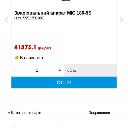
Зварювальний апарат MIG 180-5S
(арт. 5952350180)
Previous
Next
41375.1
грн/шт
В наявності
-
+
х 1 шт
-
КУПИТИ
⭐ Категорія товарів
Зварювання