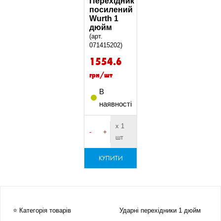
Перехідник
посилений
Wurth 1
дюйм
(арт.
071415202)
1554.6
грн/шт
В
наявності
х 1
-
+
шт
КУПИТИ
⭐ Категорія товарів
Ударні перехідники 1 дюйм