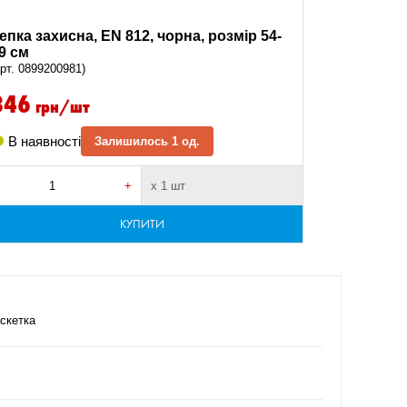
епка захисна, EN 812, чорна, розмір 54-
9 см
арт. 0899200981)
846
грн/шт
В наявності
Залишилось 1 од.
+
х 1 шт
КУПИТИ
скетка