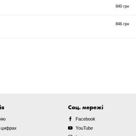
840 грн
846 грн
ія
Соц. мережі
нію
Facebook
в цифрах
YouTube