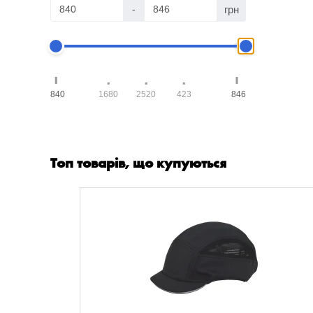
грн
-
840
1680
2520
423
846
Топ товарів, що купуються