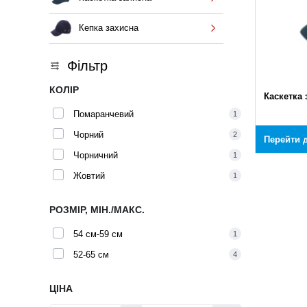
Кепка захисна
Фільтр
КОЛІР
Каскетка 
Помаранчевий
1
Чорний
2
Перейти д
Чорничний
1
Жовтий
1
РОЗМІР, МІН./МАКС.
54 см-59 см
1
52-65 см
4
ЦІНА