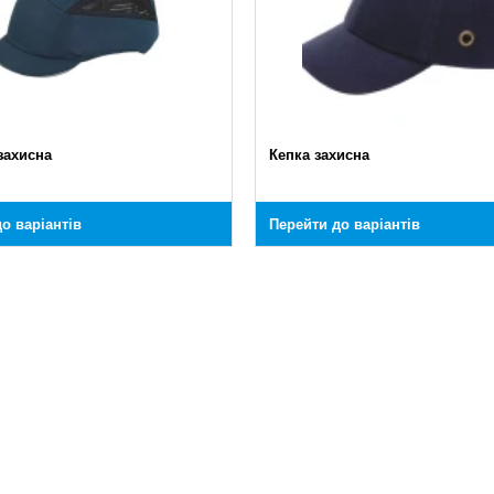
захисна
Кепка захисна
о варіантів
Перейти до варіантів