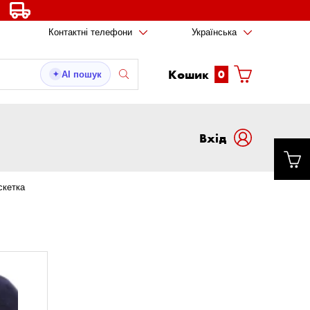
Контактні телефони
Українська
Кошик
0
AI пошук
✦
Вxід
скетка