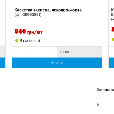
Каскетка захисна, яскраво-жовта
К
5
(арт. 0899200881)
(
840
грн/шт
В наявності
-
+
х 1 шт
-
КУПИТИ
Захисна ка
5