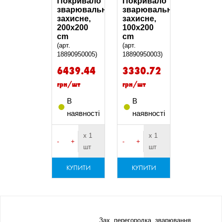
Покривало
Покривало
зварювальне,
зварювальне,
захисне,
захисне,
200х200
100х200
cm
cm
(арт.
(арт.
18890950005)
18890950003)
6439.44
3330.72
грн/шт
грн/шт
В
В
наявності
наявності
х 1
х 1
-
+
-
+
шт
шт
КУПИТИ
КУПИТИ
Зах. перегородка, зварювання,