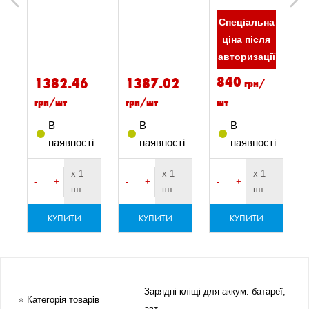
Previous
Next
а
Спеціальна
ціна після
ї
авторизації
840
1382.46
1387.02
грн/
грн/шт
грн/шт
шт
В
В
В
і
наявності
наявності
наявності
х 1
х 1
х 1
-
+
-
+
-
+
шт
шт
шт
КУПИТИ
КУПИТИ
КУПИТИ
Зарядні кліщі для аккум. батареї,
⭐ Категорія товарів
авт.