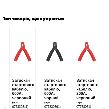
Топ товарів, що купуються
Затискач
Затискач
Затискач
о
стартового
стартового
стартового
кабелю,
кабелю,
кабелю,
600A,
600A,
200A,
червоний
чорний
червоний
(арт.
(арт.
(арт.
077330511)
077330561)
07733061)