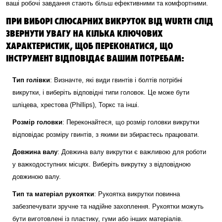
ваші робочі завдання стають більш ефективними та комфортними.
ПРИ ВИБОРІ СЛЮСАРНИХ ВИКРУТОК ВІД WURTH СЛІД
ЗВЕРНУТИ УВАГУ НА КІЛЬКА КЛЮЧОВИХ
ХАРАКТЕРИСТИК, ЩОБ ПЕРЕКОНАТИСЯ, ЩО
ІНСТРУМЕНТ ВІДПОВІДАЄ ВАШИМ ПОТРЕБАМ:
Тип голівки
: Визначте, які види гвинтів і болтів потрібні
викрутки, і виберіть відповідні типи головок. Це може бути
шліцева, хрестова (Phillips), Торкс та інші.
Розмір головки
: Переконайтеся, що розмір головки викрутки
відповідає розміру гвинтів, з якими ви збираєтесь працювати.
Довжина валу
: Довжина валу викрутки є важливою для роботи
у важкодоступних місцях. Виберіть викрутку з відповідною
довжиною валу.
Тип та матеріал рукоятки
: Рукоятка викрутки повинна
забезпечувати зручне та надійне захоплення. Рукоятки можуть
бути виготовлені із пластику, гуми або інших матеріалів.