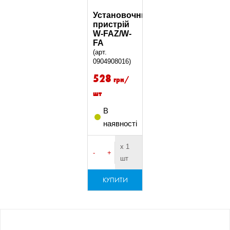
Установочний
пристрій
W-FAZ/W-
FA
(арт.
0904908016)
528
грн/
шт
В
наявності
х 1
-
+
шт
КУПИТИ