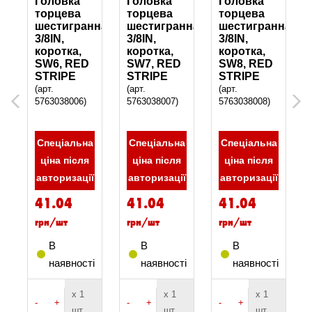
Головка
Головка
Головка
торцева
торцева
торцева
на,
шестигранна,
шестигранна,
шестигранна,
3/8IN,
3/8IN,
3/8IN,
коротка,
коротка,
коротка,
D
SW6, RED
SW7, RED
SW8, RED
STRIPE
STRIPE
STRIPE
(арт.
(арт.
(арт.
Previous
5763038006)
5763038007)
5763038008)
Next
а
Спеціальна
Спеціальна
Спеціальна
ціна після
ціна після
ціна після
ї
авторизації
авторизації
авторизації
41.04
41.04
41.04
грн/шт
грн/шт
грн/шт
В
В
В
і
наявності
наявності
наявності
х 1
х 1
х 1
-
+
-
+
-
+
шт
шт
шт