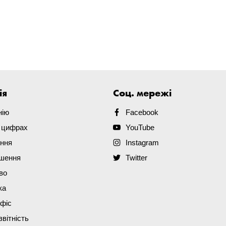
ія
Соц. мережі
нію
Facebook
в цифрах
YouTube
ення
Instagram
ішення
Twitter
во
ка
офіс
звітність