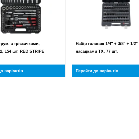
трум. з тріскачками,
Набір головок 1/4" + 3/8" + 1/2" 
/2, 154 шт, RED STRIPE
насадками TX, 77 шт.
о варіантів
Перейти до варіантів