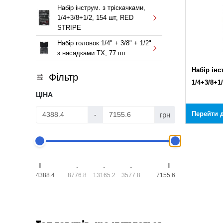
Набір інструм. з тріскачками,
1/4+3/8+1/2, 154 шт, RED
STRIPE
Набір головок 1/4" + 3/8" + 1/2"
з насадками TX, 77 шт.
Набір інс
Фільтр
1/4+3/8+1
ЦІНА
Перейти д
грн
-
4388.4
8776.8
13165.2
3577.8
7155.6