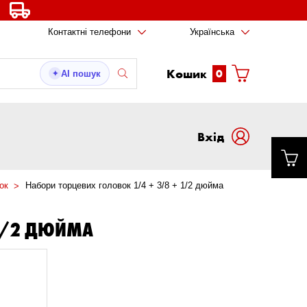
Контактні телефони
Українська
Кошик
0
AI пошук
✦
Вxід
ок
Набори торцевих головок 1/4 + 3/8 + 1/2 дюйма
 1/2 ДЮЙМА