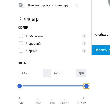
Клейка стрічка з поліефіру
Фільтр
КОЛІР
Клейка ст
Сріблястий
1
Червоний
1
Перейти д
Чорний
1
ЦІНА
грн
-
396
792
1188
213.48
426.96