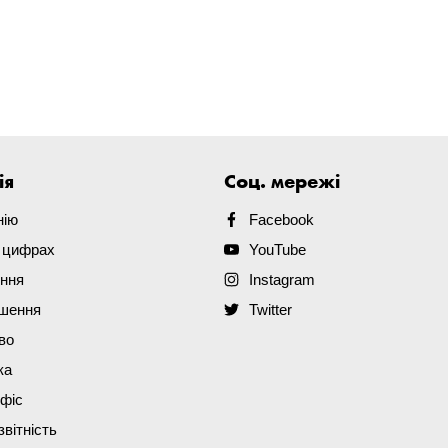
ія
Соц. мережі
нію
Facebook
в цифрах
YouTube
ення
Instagram
ішення
Twitter
во
ка
офіс
звітність