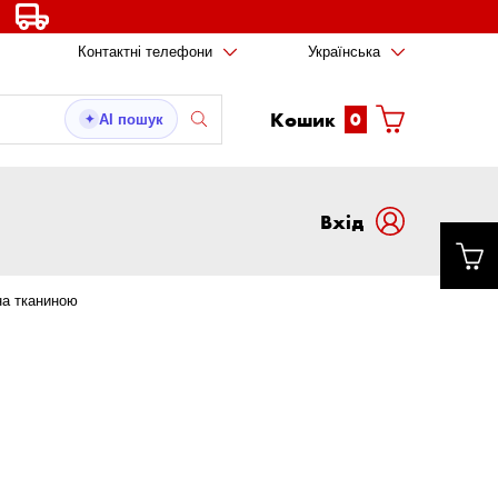
Контактні телефони
Українська
Кошик
0
AI пошук
✦
Вxід
на тканиною