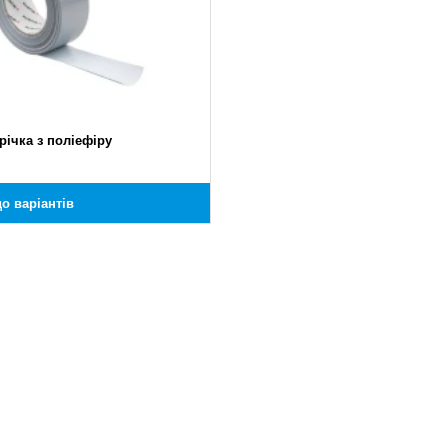
річка з поліефіру
о варіантів