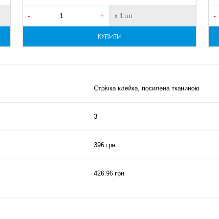
-
+
х 1 шт
-
КУПИТИ
Стрічка клейка, посилена тканиною
3
396 грн
426.96 грн