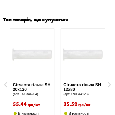
Топ товарів, що купуються
Сітчаста гільза SH
Сітчаста гільза SH
Previous
Next
20x130
12x80
(арт. 090344204)
(арт. 090344123)
55.44
35.52
грн/шт
грн/шт
В наявності
В наявності