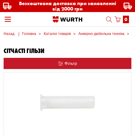
Безкоштовна доставка при замовленні
від 2000 грн
0
Назад
Головна
Каталог товарів
Анкерно-дюбельна техніка
А
СІТЧАСТІ ГІЛЬЗИ
Фільтр