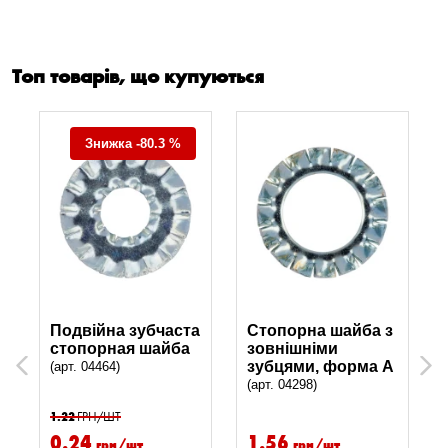
Топ товарів, що купуються
Знижка -80.3 %
Подвійна зубчаста
Стопорна шайба з
стопорная шайба
зовнішніми
Previous
зубцями, форма A
Next
(арт. 04464)
(арт. 04298)
1.22
ГРН/ШТ
0.24
1.56
грн/шт
грн/шт