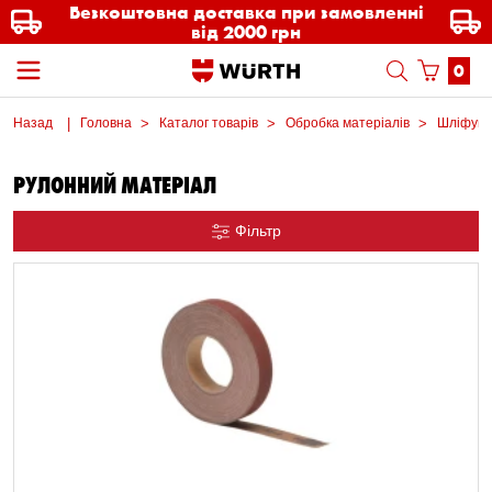
Безкоштовна доставка при замовленні
від 2000 грн
0
Назад
Головна
Каталог товарів
Обробка матеріалів
Шліфувал
РУЛОННИЙ МАТЕРІАЛ
Фільтр