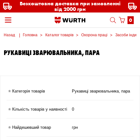
Безкоштовна доставка при замовленні
від 2000 грн
0
Назад
Головна
Каталог товарів
Охорона праці
Засоби індиві
РУКАВИЦІ ЗВАРЮВАЛЬНИКА, ПАРА
⭐ Категорія товарів
Рукавиці зварювальника, пара
⭐ Кількість товарів у наявності
0
⭐ Найдешевший товар
грн