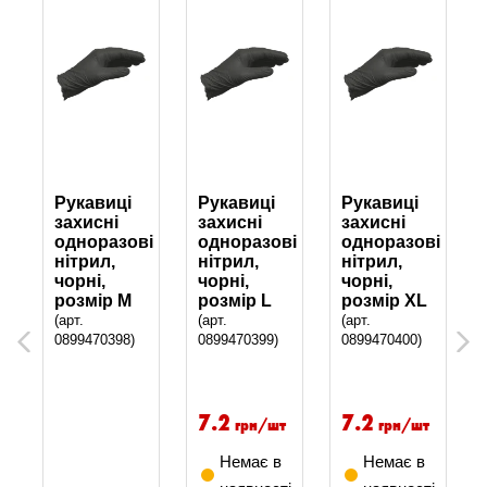
Рукавиці
Рукавиці
Рукавиці
захисні
захисні
захисні
і
одноразові
одноразові
одноразові
нітрил,
нітрил,
нітрил,
чорні,
чорні,
чорні,
розмір М
розмір L
розмір XL
(арт.
(арт.
(арт.
0899470398)
0899470399)
0899470400)
Previous
Next
7.2
7.2
грн/шт
грн/шт
Немає в
Немає в