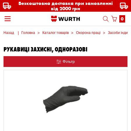
Безкоштовна доставка при замовленні
від 2000 грн
0
Назад
Головна
Каталог товарів
Охорона праці
Засоби індиві
РУКАВИЦІ ЗАХИСНІ, ОДНОРАЗОВІ
Фільтр