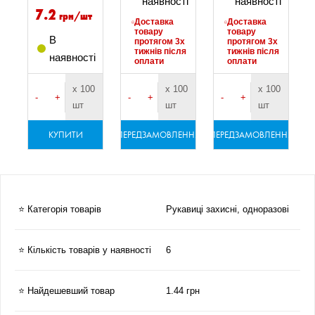
і
наявності
наявності
7.2
грн/шт
Доставка
Доставка
товару
товару
В
протягом 3х
протягом 3х
я
тижнів після
тижнів після
наявності
оплати
оплати
0
х 100
х 100
х 100
-
+
-
+
-
+
шт
шт
шт
ННЯ
КУПИТИ
ПЕРЕДЗАМОВЛЕННЯ
ПЕРЕДЗАМОВЛЕННЯ
ПЕ
⭐ Категорія товарів
Рукавиці захисні, одноразові
⭐ Кількість товарів у наявності
6
⭐ Найдешевший товар
1.44 грн