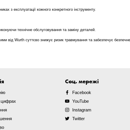
никах з експлуатації кожного конкретного інструменту.
иконуючи технічне обслуговування та заміну деталей.
чими від Wurth суттєво знижує ризик травмування та забезпечує безпечн
ія
Соц. мережі
нію
Facebook
в цифрах
YouTube
ення
Instagram
ішення
Twitter
во