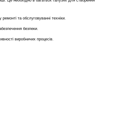
інші. Це необхідно в багатьох галузях для створення
 ремонті та обслуговуванні техніки.
забезпечення безпеки.
ивності виробничих процесів.