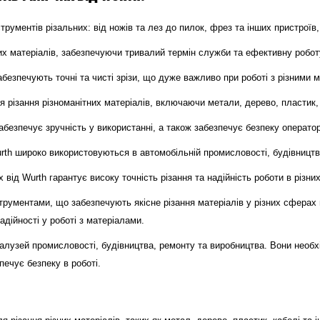
рументів різальних: від ножів та лез до пилок, фрез та інших пристроїв,
их матеріалів, забезпечуючи тривалий термін служби та ефективну робот
абезпечують точні та чисті зрізи, що дуже важливо при роботі з різними 
 різання різноманітних матеріалів, включаючи метали, дерево, пластик, к
абезпечує зручність у використанні, а також забезпечує безпеку операто
rth широко використовуються в автомобільній промисловості, будівництві,
від Wurth гарантує високу точність різання та надійність роботи в різни
струментами, що забезпечують якісне різання матеріалів у різних сферах
адійності у роботі з матеріалами.
алузей промисловості, будівництва, ремонту та виробництва. Вони необхід
ечує безпеку в роботі.