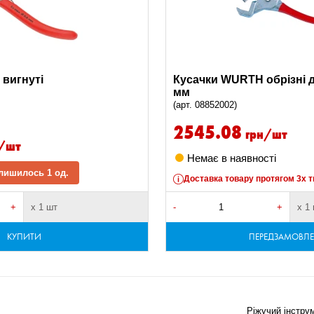
 вигнуті
Кусачки WURTH обрізні д
мм
(арт. 08852002)
2545.08
грн/шт
/шт
Немає в наявності
лишилось 1 од.
Доставка товару протягом 3х т
+
х 1 шт
-
+
х 1
КУПИТИ
ПЕРЕДЗАМОВЛ
Ріжучий інстру