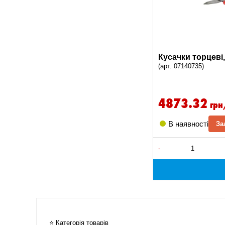
Кусачки торцеві,
(арт. 07140735)
4873.32
грн
В наявності
За
-
⭐ Категорія товарів