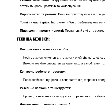
Різання матеріалів:
Інструменти ріжучі застосовуються для
потрібних форм, розмірів та компонування.
Виробництво та ремонт:
Вони використовуються в процеса
Точні та чисті зрізи:
Інструменти Wurth забезпечують точні
Підвищення продуктивності:
Правильний вибір та застос
ТЕХНІКА БЕЗПЕКИ:
Використання захисних засобів:
Носіть захисні окуляри для захисту очей від металевих 
Використовуйте спеціальні рукавички для запобігання тр
Контроль робочого простору:
Переконайтеся, що робоча зона чиста від сторонніх предм
Ретельне навчання та інструктаж:
Проведіть навчання та інструктаж з правильного та безп
Дотримання правил експлуатації: