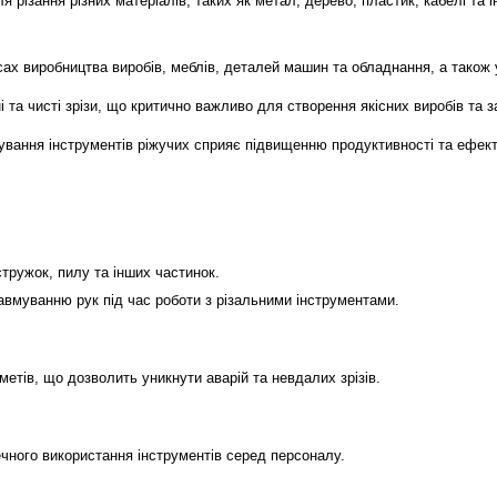
 різання різних матеріалів, таких як метал, дерево, пластик, кабелі та 
х виробництва виробів, меблів, деталей машин та обладнання, а також у
 та чисті зрізи, що критично важливо для створення якісних виробів та 
ування інструментів ріжучих сприяє підвищенню продуктивності та ефект
стружок, пилу та інших частинок.
авмуванню рук під час роботи з різальними інструментами.
етів, що дозволить уникнути аварій та невдалих зрізів.
ечного використання інструментів серед персоналу.