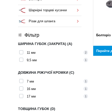
Шарнірні торцеві кусачки
Різак для шланга
Фільтр
Болторіз
ШИРИНА ГУБОК (ЗАКРИТА) (A)
Перейти д
11 мм
2
9,5 мм
1
ДОВЖИНА РІЖУЧОЇ КРОМКИ (C)
7 мм
1
16 мм
1
17 мм
1
ТОВЩИНА ГУБОК (D)