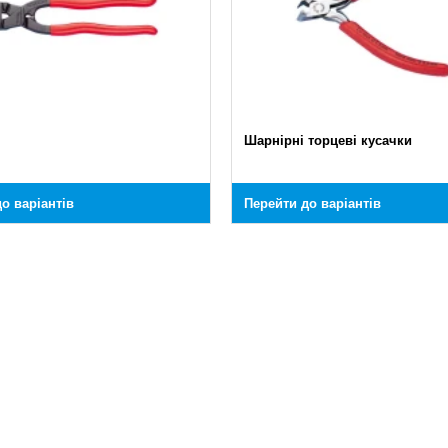
Шарнірні торцеві кусачки
о варіантів
Перейти до варіантів