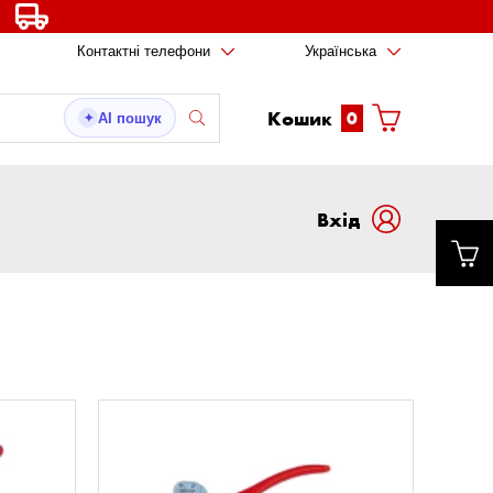
Контактні телефони
Українська
Кошик
0
AI пошук
✦
Вxід