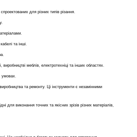
 спроектованих для різних типів різання.
у.
матеріалами.
абелі та інші.
ра.
 виробництві меблів, електротехніці та інших областях.
х умовах.
 виробництва та ремонту. Ці інструменти є незамінними
ні для виконання точних та якісних зрізів різних матеріалів,