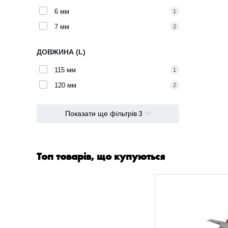
6 мм
1
7 мм
2
ДОВЖИНА (L)
115 мм
1
120 мм
2
Показати ще фільтрів
3
Топ товарів, що купуються